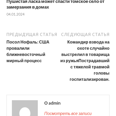
Пушистая ласка может спасти томское село от
замерзания в домах
04.01.2024
ПРЕДЫДУЩАЯ СТАТЬЯ
СЛЕДУЮЩАЯ СТАТЬЯ
Посол Нофаль: США
Командир взвода на
провалили
охоте случайно
ближневосточный
выстрелил в товарища
мирный процесс
из ружьяПострадавший
с тяжелой травмой
головы
госпитализирован.
О admin
Посмотреть все записи