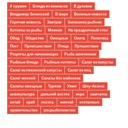
# оружие
Блюда из ананасов
В духовке
Владимир Зеленский
В мире
Военные новости
Горячая новость
Завтрак
Запеканка рыбная
Котлеты из рыбы
Мнения
На праздничный стол
Обед
Общество
Овощные
Охота
Политика
Пост
Происшествия
Птица
Путешествия
Рецепты для начинающих
Рыба запеченная
Рыбные блюда
Рыбные котлеты
Салат из капусты
Салат из пекинской капусты
Салат из яиц
Салат мясной
Салаты без майонеза
Салаты овощные
Туризм
Ужин
Шоу-бизнес
аквакультура
дальний восток
икра
камчатка
китай
краб
лосось
минтай
осетровых
правительство
росрыболовство