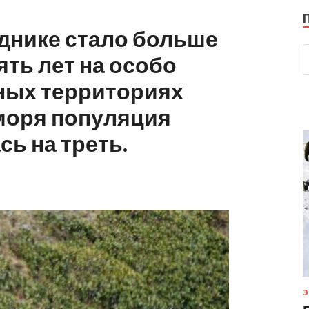
днике стало больше
ть лет на особо
ных территориях
моря популяция
ь на треть.
Э