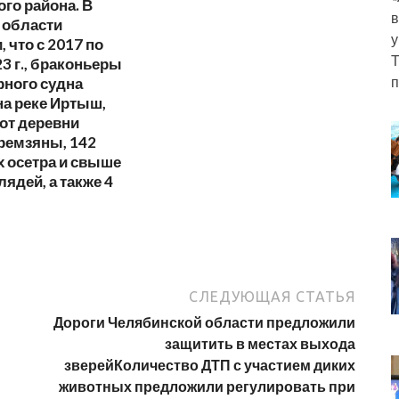
го района. В
в
 области
у
 что с 2017 по
Т
23 г., браконьеры
п
рного судна
а реке Иртыш,
от деревни
ремзяны, 142
 осетра и свыше
лядей, а также 4
СЛЕДУЮЩАЯ СТАТЬЯ
Дороги Челябинской области предложили
защитить в местах выхода
зверейКоличество ДТП с участием диких
животных предложили регулировать при