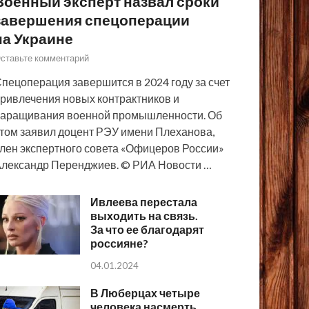
Военный эксперт назвал сроки
завершения спецоперации
на Украине
ставьте комментарий
пецоперация завершится в 2024 году за счет
ривлечения новых контрактников и
аращивания военной промышленности. Об
том заявил доцент РЭУ имени Плеханова,
лен экспертного совета «Офицеров России»
лександр Перенджиев. © РИА Новости …
Ивлеева перестала
выходить на связь.
За что ее благодарят
россияне?
04.01.2024
В Люберцах четыре
человека насмерть