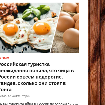
УРИЗМ
Российская туристка
неожиданно поняла, что яйца в
России совсем недорогие,
увидев, сколько они стоят в
Тонга
ставьте комментарий
А вы говорите яйца в России подорожали!» —