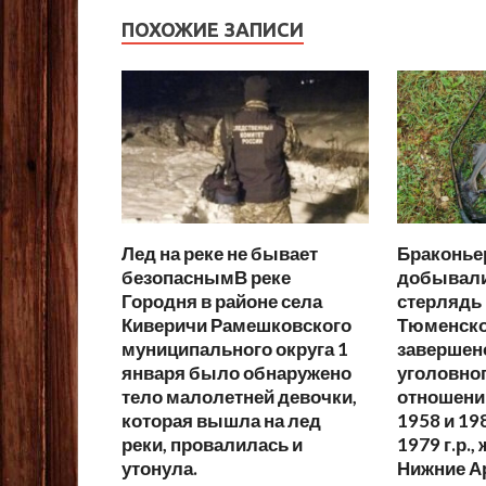
ПОХОЖИЕ ЗАПИСИ
Лед на реке не бывает
Браконье
безопаснымВ реке
добывали
Городня в районе села
стерлядь
Киверичи Рамешковского
Тюменско
муниципального округа 1
завершен
января было обнаружено
уголовног
тело малолетней девочки,
отношени
которая вышла на лед
1958 и 19
реки, провалилась и
1979 г.р.
утонула.
Нижние А