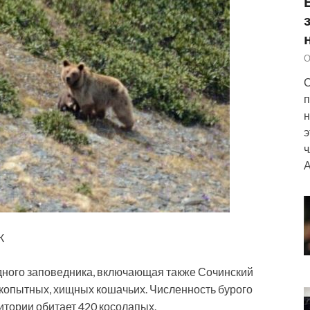
О
С
п
н
э
ч
А
К
дного заповедника, включающая также Сочинский
 копытных, хищных кошачьих. Численность бурого
итории обитает 420 косолапых.