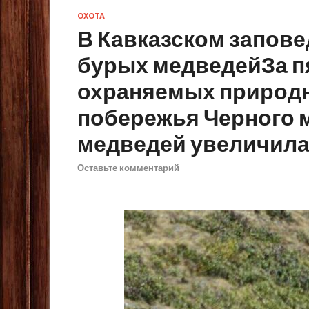
ОХОТА
В Кавказском запове
бурых медведейЗа пя
охраняемых природ
побережья Черного 
медведей увеличилас
Оставьте комментарий