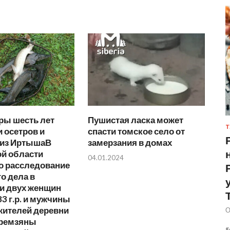
ры шесть лет
Пушистая ласка может
Т
 осетров и
спасти томское село от
 из ИртышаВ
замерзания в домах
й области
04.01.2024
о расследование
о дела в
и двух женщин
83 г.р. и мужчины
, жителей деревни
О
ремзяны
«