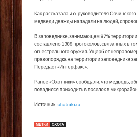
Как рассказала и.о. руководителя Сочинского
медведи дважды нападали на людей, спрово
В заповеднике, занимающем 87% территории
составлено 1388 протоколов, связанных в то
огнестрельного оружия. Ущерб от неправоме
правопорядка на территории заповедника з
Передает «Интерфакс».
Ранее «Охотники» сообщали, что медведь, о
повадился приходить в поселок в микрорайо
Источник:
ohotniki.ru
МЕТКИ
ОХОТА