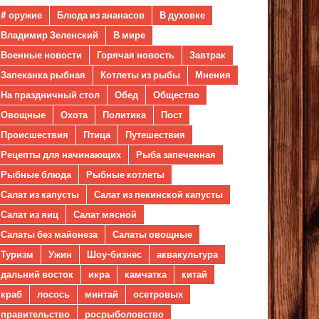
# оружие
Блюда из ананасов
В духовке
Владимир Зеленский
В мире
Военные новости
Горячая новость
Завтрак
Запеканка рыбная
Котлеты из рыбы
Мнения
На праздничный стол
Обед
Общество
Овощные
Охота
Политика
Пост
Происшествия
Птица
Путешествия
Рецепты для начинающих
Рыба запеченная
Рыбные блюда
Рыбные котлеты
Салат из капусты
Салат из пекинской капусты
Салат из яиц
Салат мясной
Салаты без майонеза
Салаты овощные
Туризм
Ужин
Шоу-бизнес
аквакультура
дальний восток
икра
камчатка
китай
краб
лосось
минтай
осетровых
правительство
росрыболовство