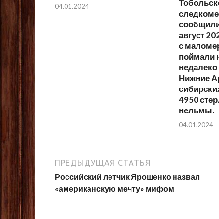
Тобольско
04.01.2024
следкоме
сообщили,
август 20
с маломе
поймали н
недалеко 
Нижние А
сибирских
4950 стер
нельмы.
04.01.2024
ПРЕДЫДУЩАЯ СТАТЬЯ
Российский летчик Ярошенко назвал
«американскую мечту» мифом