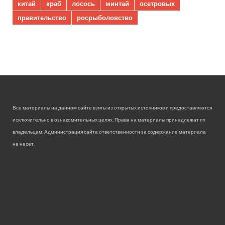
китай
краб
лосось
минтай
осетровых
правительство
росрыболовство
Все материалы на данном сайте взяты из открытых источников и предоставляются
исключительно в ознакомительных целях. Права на материалы принадлежат их
владельцам. Администрация сайта ответственности за содержание материала
не несет.