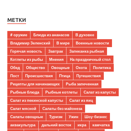
МЕТКИ
# оружие
Блюда из ананасов
В духовке
Владимир Зеленский
В мире
Военные новости
Горячая новость
Завтрак
Запеканка рыбная
Котлеты из рыбы
Мнения
На праздничный стол
Обед
Общество
Овощные
Охота
Политика
Пост
Происшествия
Птица
Путешествия
Рецепты для начинающих
Рыба запеченная
Рыбные блюда
Рыбные котлеты
Салат из капусты
Салат из пекинской капусты
Салат из яиц
Салат мясной
Салаты без майонеза
Салаты овощные
Туризм
Ужин
Шоу-бизнес
аквакультура
дальний восток
икра
камчатка