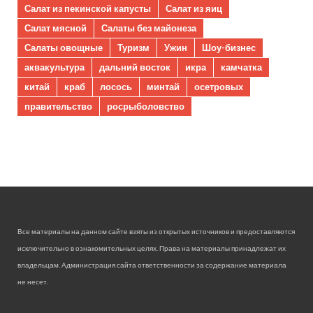
Салат из пекинской капусты
Салат из яиц
Салат мясной
Салаты без майонеза
Салаты овощные
Туризм
Ужин
Шоу-бизнес
аквакультура
дальний восток
икра
камчатка
китай
краб
лосось
минтай
осетровых
правительство
росрыболовство
Все материалы на данном сайте взяты из открытых источников и предоставляются
исключительно в ознакомительных целях. Права на материалы принадлежат их
владельцам. Администрация сайта ответственности за содержание материала
не несет.