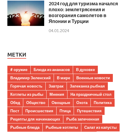
2024 год для туризма начался
плохо: землетрясения и
возгорания самолетов в
Японии и Турции
04.01.2024
МЕТКИ
# оружие
Блюда из ананасов
В духовке
Владимир Зеленский
В мире
Военные новости
Горячая новость
Завтрак
Запеканка рыбная
Котлеты из рыбы
Мнения
На праздничный стол
Обед
Общество
Овощные
Охота
Политика
Пост
Происшествия
Птица
Путешествия
Рецепты для начинающих
Рыба запеченная
Рыбные блюда
Рыбные котлеты
Салат из капусты