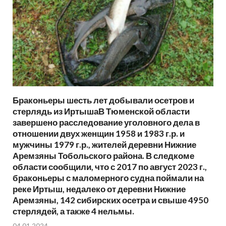
Браконьеры шесть лет добывали осетров и
стерлядь из ИртышаВ Тюменской области
завершено расследование уголовного дела в
отношении двух женщин 1958 и 1983 г.р. и
мужчины 1979 г.р., жителей деревни Нижние
Аремзяны Тобольского района. В следкоме
области сообщили, что с 2017 по август 2023 г.,
браконьеры с маломерного судна поймали на
реке Иртыш, недалеко от деревни Нижние
Аремзяны, 142 сибирских осетра и свыше 4950
стерлядей, а также 4 нельмы.
04.01.2024