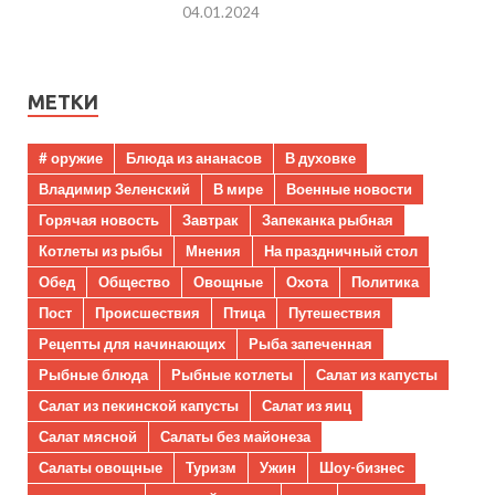
04.01.2024
МЕТКИ
# оружие
Блюда из ананасов
В духовке
Владимир Зеленский
В мире
Военные новости
Горячая новость
Завтрак
Запеканка рыбная
Котлеты из рыбы
Мнения
На праздничный стол
Обед
Общество
Овощные
Охота
Политика
Пост
Происшествия
Птица
Путешествия
Рецепты для начинающих
Рыба запеченная
Рыбные блюда
Рыбные котлеты
Салат из капусты
Салат из пекинской капусты
Салат из яиц
Салат мясной
Салаты без майонеза
Салаты овощные
Туризм
Ужин
Шоу-бизнес