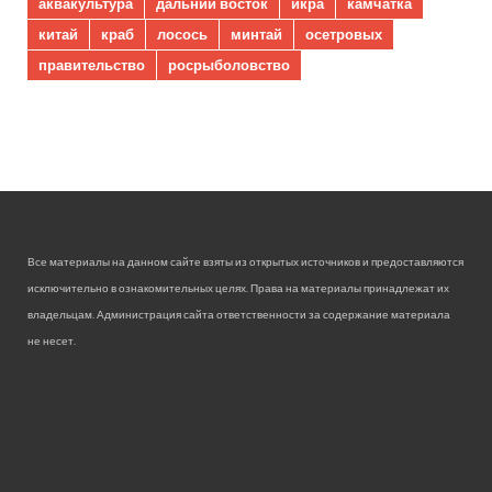
аквакультура
дальний восток
икра
камчатка
китай
краб
лосось
минтай
осетровых
правительство
росрыболовство
Все материалы на данном сайте взяты из открытых источников и предоставляются
исключительно в ознакомительных целях. Права на материалы принадлежат их
владельцам. Администрация сайта ответственности за содержание материала
не несет.